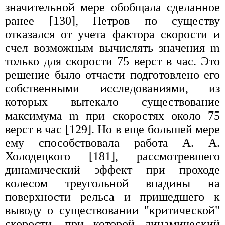
значительной мере обобщала сделанное
ранее [130], Петров по существу
отказался от учета фактора скорости и
счел возможным вычислять значения m
только для скорости 75 верст в час. Это
решение было отчасти подготовлено его
собственными исследованиями, из
которых вытекало существование
максимума m при скоростях около 75
верст в час [129]. Но в еще большей мере
ему способствовала работа А. А.
Холодецкого [181], рассмотревшего
динамический эффект при проходе
колесом треугольной впадины на
поверхности рельса и пришедшего к
выводу о существовании "критической"
скорости, при которой динамический