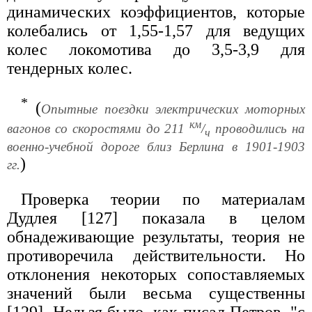
динамических коэффициентов, которые
колебались от 1,55-1,57 для ведущих
колес локомотива до 3,5-3,9 для
тендерных колес.
*
(
Опытные поездки электрических моторных
км
вагонов со скоростями до 211
/
проводились на
ч
военно-учебной дороге близ Берлина в 1901-1903
)
гг.
Проверка теории по материалам
Дудлея [127] показала в целом
обнадеживающие результаты, теория не
противоречила действительности. Но
отклонения некоторых сопоставляемых
значений были весьма существенны
[129]. Нельзя было, как писал Петров, "с