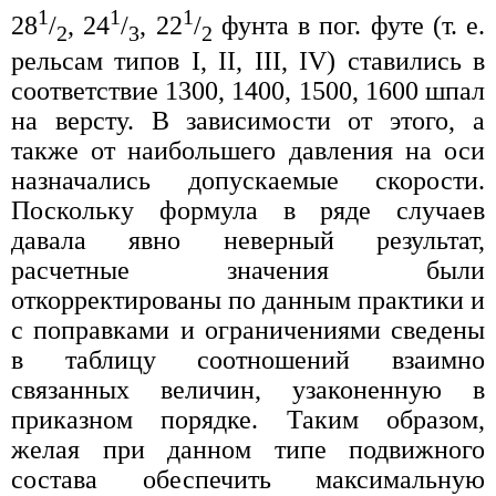
1
1
1
28
/
, 24
/
, 22
/
фунта в пог. футе (т. е.
2
3
2
рельсам типов I, II, III, IV) ставились в
соответствие 1300, 1400, 1500, 1600 шпал
на версту. В зависимости от этого, а
также от наибольшего давления на оси
назначались допускаемые скорости.
Поскольку формула в ряде случаев
давала явно неверный результат,
расчетные значения были
откорректированы по данным практики и
с поправками и ограничениями сведены
в таблицу соотношений взаимно
связанных величин, узаконенную в
приказном порядке. Таким образом,
желая при данном типе подвижного
состава обеспечить максимальную