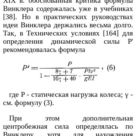
XIX в. обоснованная критика формулы
Винклера содержалась уже в учебниках
[38]. Но в практических руководствах
идеи Винклера держались весьма долго.
Так, в Технических условиях [164] для
определения динамической силы P'
рекомендовалась формула
где P - статическая нагрузка колеса; γ -
см. формулу (3).
При этом дополнительная
центробежная сила определялась по
Винклеру, хотя для нахождения