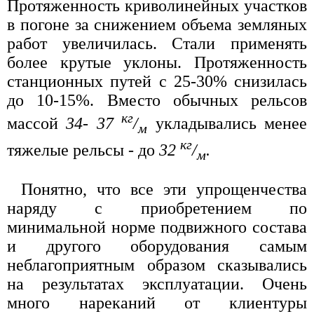
Протяженность криволинейных участков
в погоне за снижением объема земляных
работ увеличилась. Стали применять
более крутые уклоны. Протяженность
станционных путей с 25-30% снизилась
до 10-15%. Вместо обычных рельсов
кг
массой
34- 37
/
укладывались менее
м
кг
тяжелые рельсы - до
32
/
.
м
Понятно, что все эти упрощенчества
наряду с приобретением по
минимальной норме подвижного состава
и другого оборудования самым
неблагоприятным образом сказывались
на результатах эксплуатации. Очень
много нареканий от клиентуры