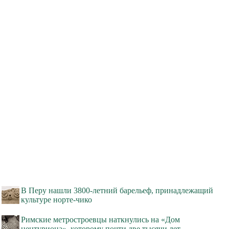
В Перу нашли 3800-летний барельеф, принадлежащий
культуре норте-чико
Римские метростроевцы наткнулись на «Дом
центуриона», которому почти две тысячи лет