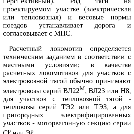
перспективный). Род тяги на
проектируемом участке (электрическая
или тепловозная) и весовые нормы
поездов устанавливает дорога и
согласовывает с МПС.
Расчетный локомотив определяется
техническим заданием в соответствии с
местными условиями; в качестве
расчетных локомотивов для участков с
электровозной тягой обычно принимают
М
электровозы серий ВЛ22
, ВЛ23 или Н8,
для участков с тепловозной тягой -
тепловозы серий ТЭ2 или ТЭЗ, а для
пригородных электрифицированных
участков - моторвагонную секцию серии
p
p
С
или Э
.