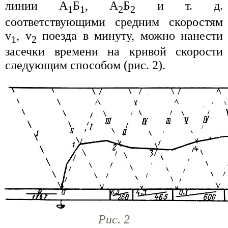
линии А
Б
, А
Б
и т. д.
1
1
2
2
соответствующими средним скоростям
v
, v
поезда в минуту, можно нанести
1
2
засечки времени на кривой скорости
следующим способом (рис. 2).
Рис. 2