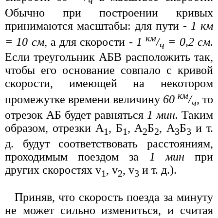
ч
Обычно при построении кривых
принимаются масштабы: для пути -
1 км
км
= 10 см
, а для скорости -
1
/
= 0,2 см.
ч
Если треугольник АБВ расположить так,
чтобы его основание совпало с кривой
скорости, имеющей на некотором
км
промежутке времени величину
60
/
, то
ч
отрезок АБ будет равняться
1 мин.
Таким
образом, отрезки А
, Б
, А
Б
, А
Б
и т.
1
1
2
2
3
3
д. будут соответствовать расстояниям,
проходимым поездом за
1 мин
при
других скоростях v
, v
, v
и т. д.).
1
2
3
Приняв, что скорость поезда за минуту
не может сильно измениться, и считая