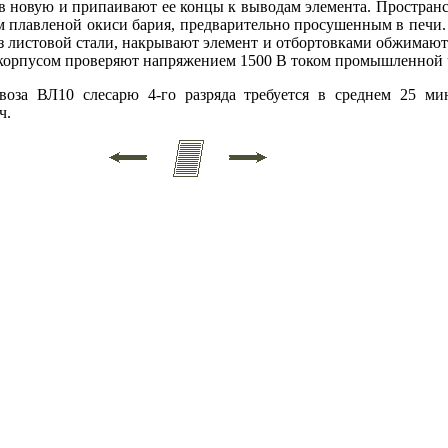
ов новую и припаивают ее концы к выводам элемента. Простран
м плавленой окиси бария, предварительно просушенным в печи.
 листовой стали, накрывают элемент и отбортовками обжимают 
корпусом проверяют напряжением 1500 В током промышленной ч
оза ВЛ10 слесарю 4-го разряда требуется в среднем 25 ми
ч.