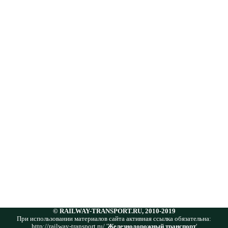
© RAILWAY-TRANSPORT.RU, 2010-2019
При использовании материалов сайта активная ссылка обязательна:
http://railway-transport.ru/ '
Железнодорожный транспорт
'