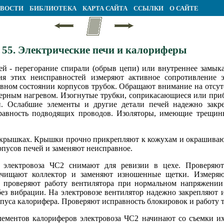
ВОСТИ
БИБЛИОТЕКА
КАРТА САЙТА
ССЫЛКИ
О САЙТЕ
55. Электрические печи и калориферы
ей - перегорание спирали (обрыв цепи) или внутреннее замык
ия этих неисправностей измеряют активное сопротивление 
авном состоянии корпусов трубок. Обращают внимание на отсу
ерным нагревом. Изогнутые трубки, соприкасающиеся или при
. Ослабшие элементы и другие детали печей надежно закре
равность подводящих проводов. Изоляторы, имеющие трещин
крышках. Крышки прочно прикрепляют к кожухам и окрашиваю
рпусов печей и заменяют неисправное.
 электровоза ЧС2 снимают для ревизии в цехе. Проверяют
зачищают коллектор и заменяют изношенные щетки. Измеряю
проверяют работу вентилятора при нормальном напряжении 
ез вибрации. На электровозе вентилятор надежно закрепляют 
пуса калорифера. Проверяют исправность блокировок и работу т
лементов калориферов электровоза ЧС2 начинают со съемки и