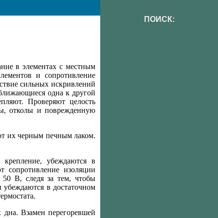
ПОИСК:
ание в элементах с местным
элементов и сопротивление
тствие сильных искривлений
ближающиеся одна к другой
пляют. Проверяют целость
ы, отколы и поврежденную
т их черным печным лаком.
 крепление, убеждаются в
т сопротивление изоляции
50 В, следя за тем, чтобы
и убеждаются в достаточном
ермостата.
х дна. Взамен перегоревшей