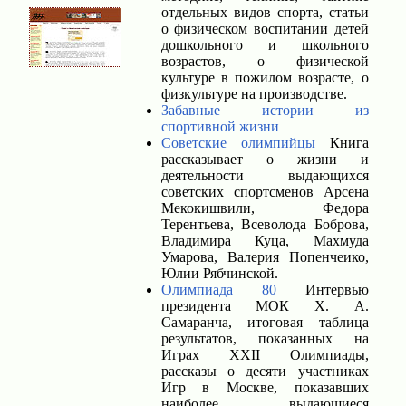
отдельных видов спорта, статьи
о физическом воспитании детей
дошкольного и школьного
возрастов, о физической
культуре в пожилом возрасте, о
физкультуре на производстве.
Забавные истории из
спортивной жизни
Советские олимпийцы
Книга
рассказывает о жизни и
деятельности выдающихся
советских спортсменов Арсена
Мекокишвили, Федора
Терентьева, Всеволода Боброва,
Владимира Куца, Махмуда
Умарова, Валерия Попенчеико,
Юлии Рябчинской.
Олимпиада 80
Интервью
президента МОК X. А.
Самаранча, итоговая таблица
результатов, показанных на
Играх XXII Олимпиады,
рассказы о десяти участниках
Игр в Москве, показавших
наиболее выдающиеся