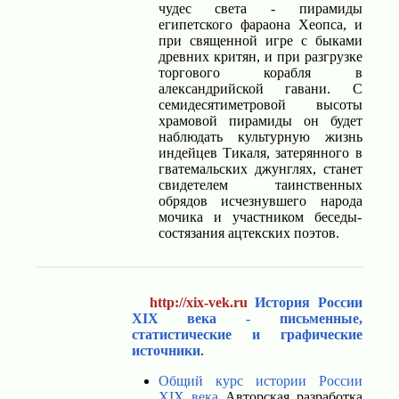
чудес света - пирамиды
египетского фараона Хеопса, и
при священной игре с быками
древних критян, и при разгрузке
торгового корабля в
александрийской гавани. С
семидесятиметровой высоты
храмовой пирамиды он будет
наблюдать культурную жизнь
индейцев Тикаля, затерянного в
гватемальских джунглях, станет
свидетелем таинственных
обрядов исчезнувшего народа
мочика и участником беседы-
состязания ацтекских поэтов.
http://xix-vek.ru
История России
XIX века - письменные,
статистические и графические
источники
.
Общий курс истории России
XIX века
Авторская разработка