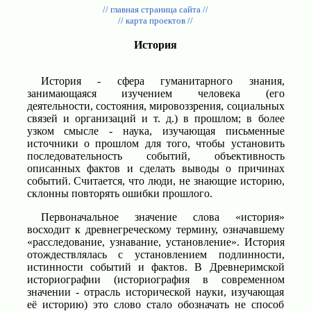
// главная страница сайта //
// карта проектов //
История
История - сфера гуманитарного знания,
занимающаяся изучением человека (его
деятельности, состояния, мировоззрения, социальных
связей и организаций и т. д.) в прошлом; в более
узком смысле - наука, изучающая письменные
источники о прошлом для того, чтобы установить
последовательность событий, объективность
описанных фактов и сделать выводы о причинах
событий. Считается, что люди, не знающие историю,
склонны повторять ошибки прошлого.
Первоначальное значение слова «история»
восходит к древне­греческому термину, означавшему
«расследование, узнавание, установление». История
отождествлялась с установлением подлинности,
истинности событий и фактов. В Древнеримской
историографии (историография в современном
значении - отрасль исторической науки, изучающая
её историю) это слово стало обозначать не способ