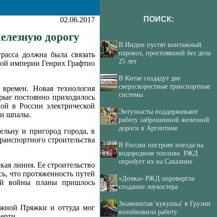
ПОИСК:
02.06.2017
железную дорогу
В Индии пустят винтажный
паровоз, простоявший без дела
расса должна была связать
25 лет
кой империи Генрих Графтио
В Китае создадут две
сверхскоростные транспортные
 времен. Новая технология
системы
орые постоянно приходилось
ой в России электрической
Энтузиасты поддерживают
 и шпалы.
работу заброшенной железной
дороги в Аргентине
ельну и пригород города, в
ранспортного строительства
В России построят поезда на
водородном топливе. РЖД
опробует их на Сахалине
кая линия. Ее строительство
сь, что протяженность путей
«Дочка» РЖД опровергла
вой войны планы пришлось
создание лоукостера
Знаменитая 'кукушка' в Грузии
ежной Пряжки и оттуда мог
возобновила работу
ерти.