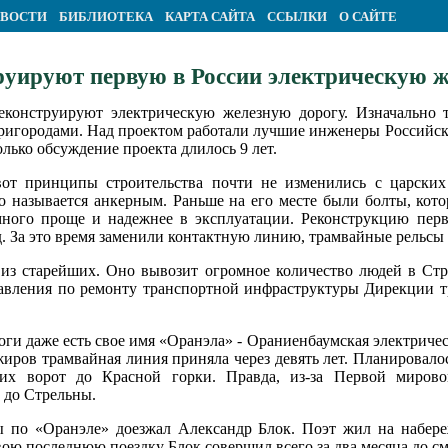
ВОСТИ
БИБЛИОТЕКА
КАРТА САЙТА
ССЫЛКИ
О САЙТЕ
руируют первую в России электрическую 
еконструируют электрическую железную дорогу. Изначально т
ригородами. Над проектом работали лучшие инженеры Российс
олько обсуждение проекта длилось 9 лет.
вот принципы строительства почти не изменились с царских
но называется анкерным. Раньше на его месте были болты, кот
много проще и надежнее в эксплуатации. Реконструкцию перв
д. За это время заменили контактную линию, трамвайные рельсы
 из старейших. Оно вывозит огромное количество людей в Стр
правления по ремонту транспортной инфраструктуры Дирекции т
роги даже есть свое имя «Оранэла» - Ораниенбаумская электричес
жиров трамвайная линия приняла через девять лет. Планировало
ких ворот до Красной горки. Правда, из-за Первой миро
 до Стрельны.
ы по «Оранэле» доезжал Александр Блок. Поэт жил на набер
вою последнюю поездку Блок совершил всего за два месяца до см