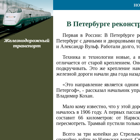
НО
В Петербурге реконст
Первая в России: В Петербурге р
Петербург с дачными и дворцовыми п
и Александр Вульф. Работали долго, т
Техника и технологии новые, а 
отличается от старой креплением. О
подкручивать. Это же крепление на
железной дороги начали два года наза
«Это направление является одним
Петергоф», - рассказал начальник у
Владимир Кохан.
Мало кому известно, что у этой до
началось в 1906 году. А первых пасса
составит 66 километров: от Нарвс
пересмотреть. Трамвай пустили только
Всего за три копейки до Стрельн
спокойно дойти до Нарвских ворот. С