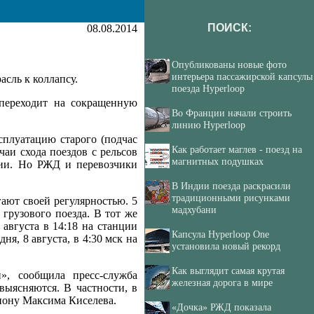
ПОИСК:
08.08.2014
Опубликованы новые фото
интерьера пассажирской капсулы
сль к коллапсу.
поезда Hyperloop
 переходит на сокращенную
Во Франции начали строить
линию Hyperloop
сплуатацию старого (подчас
Как работает маглев - поезд на
чаи схода поездов с рельсов
магнитных подушках
лии. Но РЖД и перевозчики
В Индии поезда раскрасили
традиционными рисунками
ают своей регулярностью. 5
мадхубани
грузового поезда. В тот же
августа в 14:18 на станции
Капсула Hyperloop One
я, 8 августа, в 4:30 мск на
установила новый рекорд
Как выглядит самая крутая
», сообщила пресс-служба
железная дорога в мире
ыясняются. В частности, в
гиону Максима Киселева.
«Дочка» РЖД показала