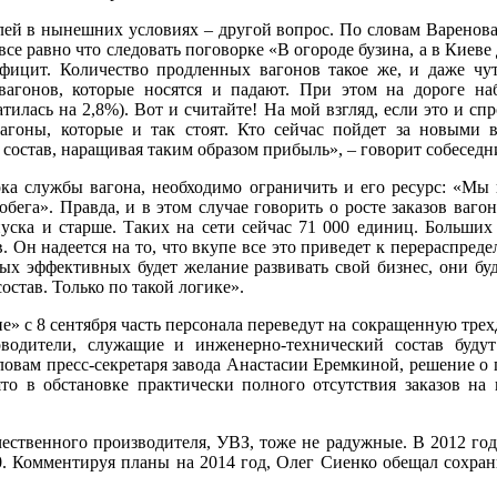
ей в нынешних условиях – другой вопрос. По словам Варенова,
е равно что следовать поговорке «В огороде бузина, а в Киеве д
фицит. Количество продленных вагонов такое же, и даже чу
вагонов, которые носятся и падают. При этом на дороге на
атилась на 2,8%). Вот и считайте! На мой взгляд, если это и сп
вагоны, которые и так стоят. Кто сейчас пойдет за новыми 
состав, наращивая таким образом прибыль», – говорит собеседн
ка службы вагона, необходимо ограничить и его ресурс: «Мы 
бега». Правда, и в этом случае говорить о росте заказов ваго
пуска и старше. Таких на сети сейчас 71 000 единиц. Больши
. Он надеется на то, что вкупе все это приведет к перераспред
х эффективных будет желание развивать свой бизнес, они бу
остав. Только по такой логике».
не» с 8 сентября часть персонала переведут на сокращенную тр
оводители, служащие и инженерно-технический состав буду
ловам пресс-секретаря завода Анастасии Еремкиной, решение о 
о в обстановке практически полного отсутствия заказов на
ественного производителя, УВЗ, тоже не радужные. В 2012 год
00. Комментируя планы на 2014 год, Олег Сиенко обещал сохра