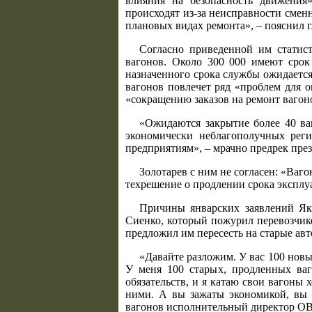
влияния на безопасность движения
происходят из-за неисправности смен
плановых видах ремонта», – пояснил 
Согласно приведенной им статист
вагонов. Около 300 000 имеют сро
назначенного срока службы ожидаетс
вагонов повлечет ряд «проблем для 
«сокращению заказов на ремонт вагон
«Ожидаются закрытие более 40 ва
экономически неблагополучных рег
предприятиям», – мрачно предрек пре
Золотарев с ним не согласен: «Ваг
техрешение о продлении срока эксплуа
Причины январских заявлений Як
Сиенко, который пожурил перевозчико
предложил им пересесть на старые ав
«Давайте разложим. У вас 100 новы
У меня 100 старых, продленных ваг
обязательств, и я катаю свои вагоны х
ними. А вы зажаты экономикой, вы 
вагонов исполнительный директор О