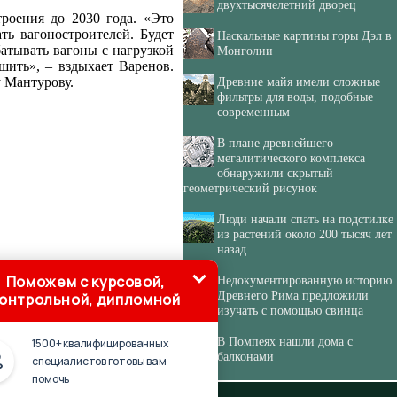
двухтысячелетний дворец
роения до 2030 года. «Это
ть вагоностроителей. Будет
Наскальные картины горы Дэл в
батывать вагоны с нагрузкой
Монголии
ушить», – вздыхает Варенов.
 Мантурову.
Древние майя имели сложные
фильтры для воды, подобные
современным
В плане древнейшего
мегалитического комплекса
обнаружили скрытый
геометрический рисунок
Люди начали спать на подстилке
из растений около 200 тысяч лет
назад
Поможем с курсовой,
Недокументированную историю
Древнего Рима предложили
онтрольной, дипломной
изучать с помощью свинца
В Помпеях нашли дома с
1500+ квалифицированных
балконами
специалистов готовы вам
помочь