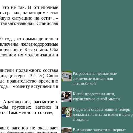
о это не так. В отцепочные
ь график, на котором четко
общую ситуацию на сети», –
тайвагонзавода» Станислав
09 года, которыми дополнен
 включены железнодорожные
лоруссии и Казахстана. Оба
условием их модернизации и
одители подвижного состава
Разработаны невидимые
ии, цистерн – 32 лет). Свою
солнечные панели для
да правительство временно
автомобилей
года – моменту вступления в
Китай представил авто,
управляемое силой мысли
Анатольевич, рассмотреть
ужбы грузовых вагонов и
Водители старых машин теперь
нта Таможенного союза», –
должны платить за въезд в центр
Лондона
вых вагонов не оказывает
В Аризоне запустили первые