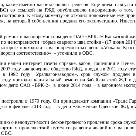
, какие именно вагоны сошли с рельсов. Еще днем 5 августа 
ОВС) со ссылкой на РЖД опубликовало информацию о том,
а постройки. К этому моменту он отходил положенные ему произ
ок, на который собственник продлил его эксплуатацию. Известн
ой ремонт в вагоноремонтном депо ОАО «ВРК-2» Кавказской жел
1 по неисправности «обрыв сварного шва стойки» (17 июня 2014
 которые проходили в вагоноремонтных депо «Абакан» Красн
дороги соответственно», – уточнили в ОВС.
ии нашей интернет-газеты справке, вагон, сошедший в Пензе
 2007 году как дочернее общество РЖД, продана в 2011 году с
 в 1992 году «Уралвагонзаводом», срок службы продлен 
9 году проходил капитальный ремонт на Забайкальской ЖД, в д
ном депо ОАО «ВРК-2», в июне 2014 года – в вагонном эксп
построили в 1979 году. Он принадлежит компании «Транс Гар
да и в феврале 2013 года – в депо «Знаменка» Одесской ЖД, в 
цию о недопустимости бесконтрольного продления срока служб
портных происшествий путем сокращения аварийных вагонов н
в ОВС.