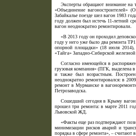
Эксперты обращают внимание на то
«Объединение вагоностроителей» (
Забайкалье поезде шел вагон 1983 год
году должен был истечь 11-летний ср
вагон неоднократно ремонтировали.
«В 2013 году он проходил деповск
году у него уже было два ремонта ТР
опорной площадки» (18 июля 2014),
«Тайга» Западно-Сибирской железной 
Согласно имеющейся в распоряжен
грузовая компания» (ПГК, выделена в
и также был возрастным. Построен
неоднократно ремонтировался: в 200
ремонт в Мурманске в вагоноремонт
Петрозаводска.
Сошедший сегодня в Крыму вагон 
прошел три ремонта: в марте 2011 го
Львовской ЖД.
«Факты еще раз подтверждают пози
минимизации рисков аварий и транс
порядка в сфере ремонта», – считают 