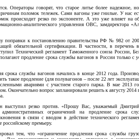
ся. Операторы говорят, что старое литье более надежное, н
причинам поломок тележек. Сами вагоны уже гнилые. У нас ест
омок происходит резко по экспоненте. А это уже влияет на 
рмационно-аналитического управления ОВС, замдиректора «Ал
илу поправки к постановлению правительства РФ № 982 от 20
ащей обязательной сертификации. В частности, в перечень
вступил Технический регламент Таможенного союза России, Бе
дполагают продление срока службы вагонов в России только с 
я срока службы вагонов начались в конце 2012 года. Произв
ь такое продление (для полувагонов – после 22 лет эксплуатац
ленными авариями с участием старого парка. В мае 2013 го
ом. Окончательно вопрос запланировали решить к августу 2014 
а.
 выступил резко против. «Прошу Вас, уважаемый Дмитрий 
 административных ограничений на продление срока сл
кновения в связи с вводом в действие технического регламе
ме российскому премьеру.
овал тем, что «ограничение продления срока службы грузо