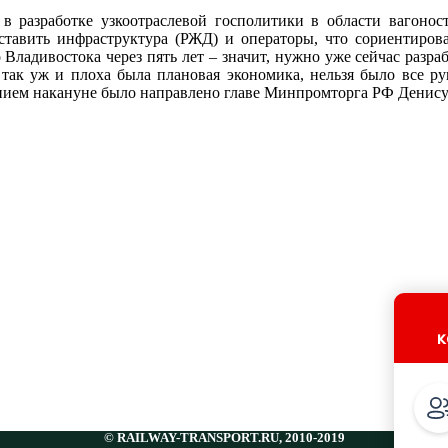
 разработке узкоотраслевой госполитики в области вагоност
тавить инфраструктура (РЖД) и операторы, что сориентирова
Владивостока через пять лет – значит, нужно уже сейчас разра
е так уж и плоха была плановая экономика, нельзя было все р
ием накануне было направлено главе Минпромторга РФ Денису
к
© RAILWAY-TRANSPORT.RU, 2010-2019