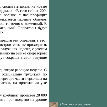
 связывать заказы на новые
ядька». «В сети сейчас 200-
ть больше. У нас профицит
блюдается падение объемов
рос, то точно отложенный. В
вагонами? Операторы будут
ик.
предлагаем определить этот
ностроителям не приходится.
х радужных надежд с учетом
елению на рынке операторов:
дут сокращать свои текущие
ехдневную рабочую неделю. С
т официально трудиться по
переводе части персонала на
 вагоны на протяжении уже
у комбинат произвел 28 000
нить производство на уровне
В Мексике обнаружен