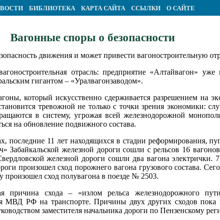
ВОСТИ
БИБЛИОТЕКА
КАРТА САЙТА
ССЫЛКИ
О САЙТЕ
Вагонные споры о безопасности
зопасность движения и может привести вагоностроительную отра
вагоностроительная отрасль: предприятие «Алтайвагон» уже
уральским гигантом – «Уралвагонзаводом».
агоны, который искусственно сдерживается разрешением на эк
становится тревожной не только с точки зрения экономики: слу
вращаются в систему, угрожая всей железнодорожной монопо
иться на обновление подвижного состава.
х, последние 11 лет находящихся в стадии реформирования, пуг
» Забайкальской железной дороги сошли с рельсов 16 вагонов 
вердловской железной дороги сошли два вагона электрички. 7 
ги произошел сход порожнего вагона грузового состава. Сегодн
у произошел сход полувагона в поезде № 2503.
ая причина схода – «излом рельса железнодорожного пути
я МВД РФ на транспорте. Причины двух других сходов пока в
руководством заместителя начальника дороги по Пензенскому ре