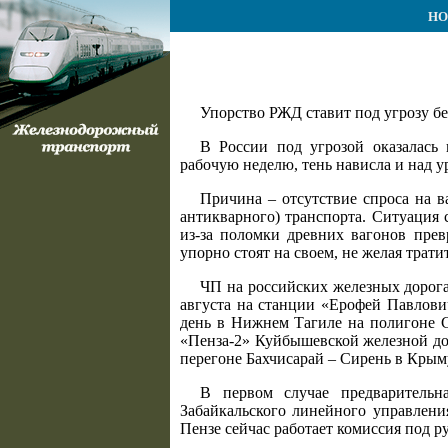
НО
Упорство РЖД ставит под угрозу бе
В России под угрозой оказалась 
рабочую неделю, тень нависла и над 
Причина – отсутствие спроса на в
антикварного) транспорта. Ситуация 
из-за поломки древних вагонов пре
упорно стоят на своем, не желая трат
ЧП на российских железных дорога
августа на станции «Ерофей Павлович
день в Нижнем Тагиле на полигоне С
«Пенза-2» Куйбышевской железной доро
перегоне Бахчисарай – Сирень в Крым
В первом случае предварительн
Забайкальского линейного управлени
Пензе сейчас работает комиссия под 