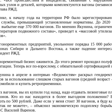
». «Все происшествия и инциденты, связанные с нарушение
ных узлов и деталей, которыми комплектуются вагоны (независ
глава РЖД.
ике, к началу года на территории РФ было зарегистрирован
к службы, превышающий установленные нормативы. До 2020 
я выбытие еще 370 000 вагонов. По мнению Якунина, ограниче
операторов подвижного состава», приведет к «массовой утилиз
ов».
гоноремонтных предприятий, увольнение порядка 15 000 рабо
ионах Сибири и Дальнего Востока, а также падение интере
зидент РЖД.
оноремонтный бизнес оживится. До этого ремонт проходил полу
тации. Теперь все по-взрослому, с обязательной сертификацией
унина в апреле в интервью «Ведомостям» раскрыл гендирект
в за использование слишком старых вагонов (средний возраст –
томобили и купить ретроприемники.
х вагонов, вы их купили год назад, надо отдавать лизинговые пл
онов. Кто из нас находится в более выгодном положении? Е
оть по 500 рублей. Даже если у меня стоит 30 вагонов, я буду к
так не можете», – объяснил экономическую подоплеку борьбы
ВС Василий Варенов.