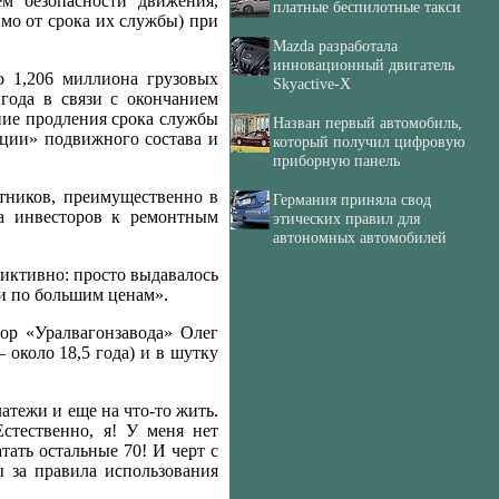
м безопасности движения,
платные беспилотные такси
имо от срока их службы) при
Mazda разработала
инновационный двигатель
о 1,206 миллиона грузовых
Skyactive-X
года в связи с окончанием
ние продления срока службы
Назван первый автомобиль,
ации» подвижного состава и
который получил цифровую
приборную панель
тников, преимущественно в
Германия приняла свод
са инвесторов к ремонтным
этических правил для
автономных автомобилей
фиктивно: просто выдавалось
 и по большим ценам».
ор «Уралвагонзавода» Олег
 около 18,5 года) и в шутку
атежи и еще на что-то жить.
стественно, я! У меня нет
атать остальные 70! И черт с
 за правила использования