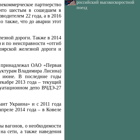
российский высокоскоростной
некоммерческое партнерство
поезд
 что шестым в сошедшем в
водителем 22 года, а в 2016
о также, что до аварии этот
езной дороги. Также в 2014
) и по неисправности «отгиб
оярской железной дороги и
, принадлежал ОАО «Первая
труктурам Владимира Лисина)
в июне. В последние годы
екабре 2013 года – текущий
луатационном депо ВЧДЭ-27
ант Украина» и с 2011 года
апреле 2014 года – в Ковеле
ы вагонов, о необходимости
а сети, а также наведения