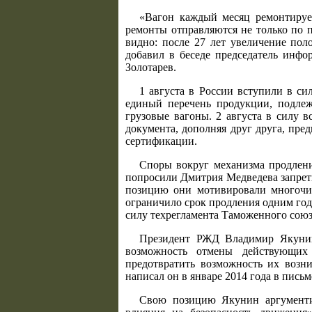
«Вагон каждый месяц ремонтирует
ремонты отправляются не только по 
видно: после 27 лет увеличение пол
добавил в беседе председатель инфо
Золотарев.
1 августа в России вступили в с
единый перечень продукции, подлеж
грузовые вагоны. 2 августа в силу 
документа, дополняя друг друга, пре
сертификации.
Споры вокруг механизма продлени
попросили Дмитрия Медведева запретит
позицию они мотивировали многочис
ограничило срок продления одним год
силу техрегламента Таможенного союз
Президент РЖД Владимир Якунин
возможность отмены действующих
предотвратить возможность их возни
написал он в январе 2014 года в пись
Свою позицию Якунин аргументир