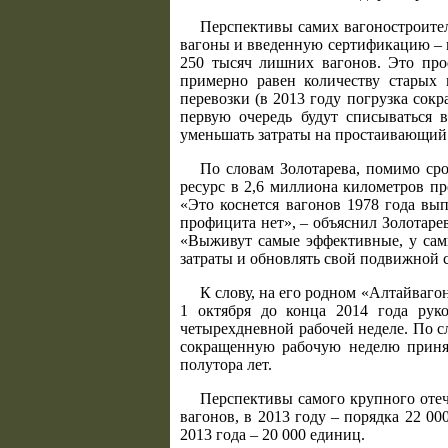
Перспективы самих вагоностроител
вагоны и введенную сертификацию – вс
250 тысяч лишних вагонов. Это про
примерно равен количеству старых 
перевозки (в 2013 году погрузка сокр
первую очередь будут списываться 
уменьшать затраты на простаивающий 
По словам Золотарева, помимо сро
ресурс в 2,6 миллиона километров про
«Это коснется вагонов 1978 года вы
профицита нет», – объяснил Золотарев
«Выживут самые эффективные, у самы
затраты и обновлять свой подвижной с
К слову, на его родном «Алтайваго
1 октября до конца 2014 года рук
четырехдневной рабочей неделе. По с
сокращенную рабочую неделю принят
полутора лет.
Перспективы самого крупного отеч
вагонов, в 2013 году – порядка 22 0
2013 года – 20 000 единиц.