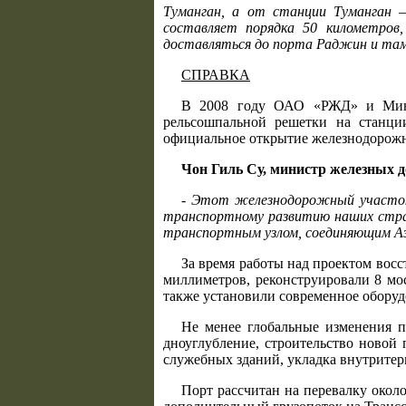
Туманган, а от станции Туманган
составляет порядка 50 километров
доставляться до порта Раджин и там
СПРАВКА
В 2008 году ОАО «РЖД» и Минис
рельсошпальной решетки на станци
официальное открытие железнодорожно
Чон Гиль Су, министр железных 
- Этот железнодорожный участок
транспортному развитию наших стра
транспортным узлом, соединяющим Аз
За время работы над проектом вос
миллиметров, реконструировали 8 мо
также установили современное оборуд
Не менее глобальные изменения 
дноуглубление, строительство новой
служебных зданий, укладка внутрите
Порт рассчитан на перевалку около