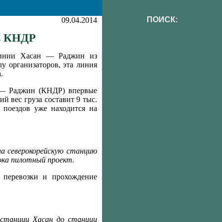
ПОИСК:
09.04.2014
 в КНДР
 линии Хасан — Раджин из
у организаторов, эта линия
.
 — Раджин (КНДР) впервые
ий вес груза составит 9 тыс.
 поездов уже находится на
на северокорейскую станцию
пока пилотный проект.
 перевозки и прохождение
 станции Хасан до станции