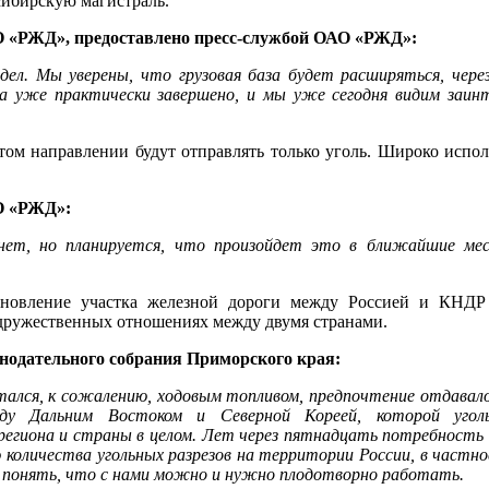
сибирскую магистраль.
О «РЖД», предоставлено пресс-службой ОАО «РЖД»:
едел. Мы уверены, что грузовая база будет расширяться, чер
 уже практически завершено, и мы уже сегодня видим заин
этом направлении будут отправлять только уголь. Широко испол
О «РЖД»:
нет, но планируется, что произойдет это в ближайшие ме
ановление участка железной дороги между Россией и КНДР 
а дружественных отношениях между двумя странами.
нодательного собрания Приморского края:
читался, к сожалению, ходовым топливом, предпочтение отдавал
ду Дальним Востоком и Северной Кореей, которой уголь
региона и страны в целом. Лет через пятнадцать потребность 
ю количества угольных разрезов на территории России, в частн
о понять, что с нами можно и нужно плодотворно работать.