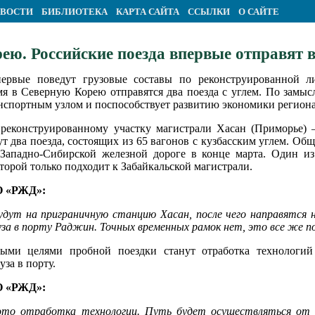
ВОСТИ
БИБЛИОТЕКА
КАРТА САЙТА
ССЫЛКИ
О САЙТЕ
рею. Российские поезда впервые отправят
первые поведут грузовые составы по реконструированной
 в Северную Корею отправятся два поезда с углем. По замысл
спортным узлом и поспособствует развитию экономики региона
реконструированному участку магистрали Хасан (Приморье)
т два поезда, состоящих из 65 вагонов с кузбасским углем. Общ
Западно-Сибирской железной дороге в конце марта. Один из
торой только подходит к Забайкальской магистрали.
О «РЖД»:
дут на приграничную станцию Хасан, после чего направятся 
руза в порту Раджин. Точных временных рамок нет, это все же 
ыми целями пробной поездки станут отработка технологий
за в порту.
О «РЖД»:
 это отработка технологии. Путь будет осуществляться от