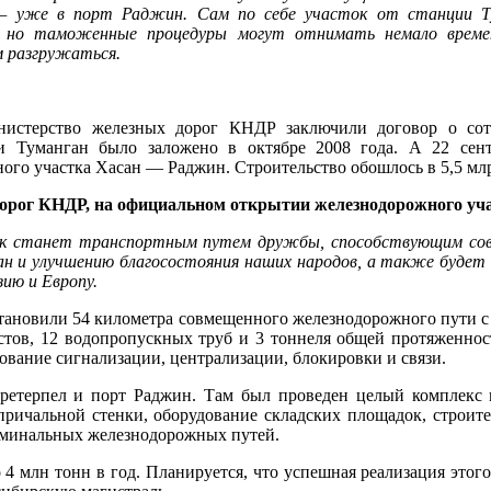
 — уже в порт Раджин. Сам по себе участок от станции 
, но таможенные процедуры могут отнимать немало време
 разгружаться.
терство железных дорог КНДР заключили договор о сотр
и Туманган было заложено в октябре 2008 года. А 22 сент
го участка Хасан — Раджин. Строительство обошлось в 5,5 млр
дорог КНДР, на официальном открытии железнодорожного уча
 станет транспортным путем дружбы, способствующим совм
н и улучшению благосостояния наших народов, а также буд
ию и Европу.
становили 54 километра совмещенного железнодорожного пути с
стов, 12 водопропускных труб и 3 тоннеля общей протяженнос
ование сигнализации, централизации, блокировки и связи.
претерпел и порт Раджин. Там был проведен целый комплекс
 причальной стенки, оборудование складских площадок, строит
рминальных железнодорожных путей.
 4 млн тонн в год. Планируется, что успешная реализация этог