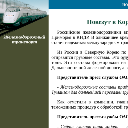
НО
Повезут в Ко
Российские железнодорожники в
Приморья в КНДР. В ближайшее время
станет надежным международным тран
Из России в Северную Корею по 
отправятся грузовые составы. Это буду
тонн. Эти составы формировали на 
Дальневосточной железной дороге, а в
Представитель пресс-службы ОА
- Железнодорожные составы прибу
Туманган для дальнейшей перевалки г
Как отметили в компании, главн
таможенных процедур с обработкой гру
Представитель пресс-службы ОА
- Сейчас главная наша задача —