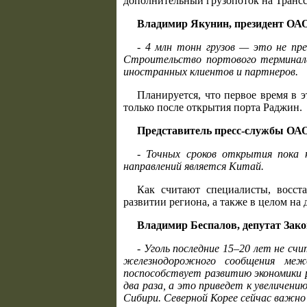
дополнительный грузопоток на Транс
Владимир Якунин, президент ОА
- 4 млн тонн грузов — это не пр
Строительство портового терминала
иностранных клиентов и партнеров.
Планируется, что первое время в 
только после открытия порта Раджин.
Представитель пресс-службы ОА
- Точных сроков открытия пока 
направлений является Китай.
Как считают специалисты, восст
развитии региона, а также в целом н
Владимир Беспалов, депутат Зако
- Уголь последние 15–20 лет не с
железнодорожного сообщения меж
поспособствует развитию экономики 
два раза, а это приведет к увеличени
Сибири. Северной Корее сейчас важн