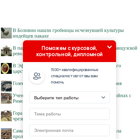
В Боливии нашли гробницы исчезнувшей культуры
индейцев пакахе
Поможем с курсовой,
В парижской часовне найдены кости времен Французской
контрольной, дипломной
революции
В Эфиопии раскопали город древнего Аксумского
1500+ квалифицированных
царства
специалистов готовы вам
помочь
Гозекский круг в Германии - древняя обсерватория
Ученые раскрыли секрет успехов Карфагена в войнах с
Римом
Гора в Индонезии скрывала очень большую и
чрезвычайно древнюю «пирамиду»
Самая древняя в мире городская канализация была
проложена около 11800 лет назад