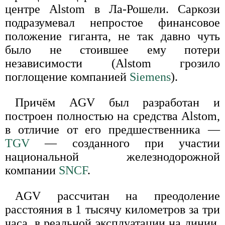
центре Alstom в Ла-Рошели. Саркози
подразумевал непростое финансовое
положение гиганта, не так давно чуть
было не стоившее ему потери
независимости (Alstom грозило
поглощение компанией
Siemens
).
Причём AGV был разработан и
построен полностью на средства Alstom,
в отличие от его предшественника —
TGV
— созданного при участии
национальной железнодорожной
компании
SNCF
.
AGV рассчитан на преодоление
расстояния в 1 тысячу километров за три
часа, в реальной эксплуатации на линии.