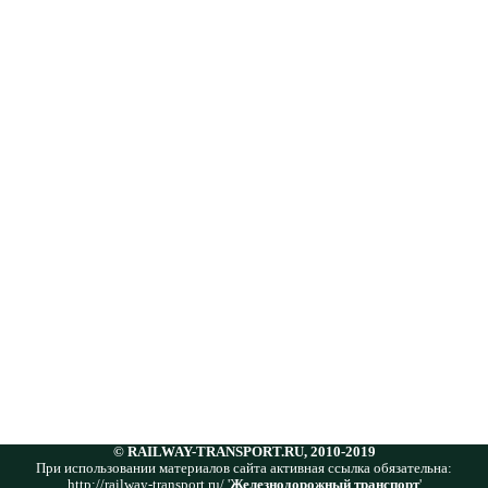
© RAILWAY-TRANSPORT.RU, 2010-2019
При использовании материалов сайта активная ссылка обязательна:
http://railway-transport.ru/ '
Железнодорожный транспорт
'