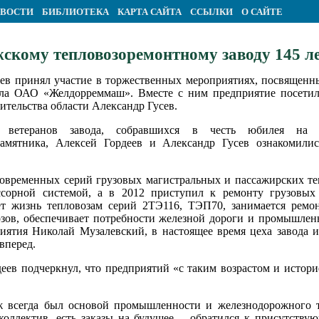
ВОСТИ
БИБЛИОТЕКА
КАРТА САЙТА
ССЫЛКИ
О САЙТЕ
скому тепловозоремонтному заводу 145 л
еев принял участие в торжественных мероприятиях, посвящен
ала ОАО «Желдорреммаш». Вместе с ним предприятие посетил 
ительства области Александр Гусев.
и ветеранов завода, собравшихся в честь юбилея на 
памятника, Алексей Гордеев и Александр Гусев ознакомили
 современных серий грузовых магистральных и пассажирских 
сорной системой, а в 2012 приступил к ремонту грузовых 
ет жизнь тепловозам серий 2ТЭ116, ТЭП70, занимается ремо
озов, обеспечивает потребности железной дороги и промышлен
риятия Николай Музалевский, в настоящее время цеха завода 
вперед.
деев подчеркнул, что предприятий «с таким возрастом и истор
ж всегда был основой промышленности и железнодорожного т
коллектив, есть заказы на будущее, - обратился к присутству