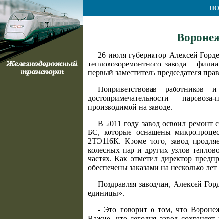
НО
Воронеж
26 июля губернатор Алексей Горд
тепловозоремонтного завода – фили
первый заместитель председателя прав
Поприветствовав работников 
достопримечательности – паровоза-
производимой на заводе.
В 2011 году завод освоил ремонт
БС, которые оснащены микропроцес
2ТЭ116К. Кроме того, завод продля
колесных пар и других узлов теплов
частях. Как отметил директор предп
обеспечены заказами на несколько лет 
Поздравляя заводчан, Алексей Гор
единицы».
- Это говорит о том, что Вороне
Важно, что сегодня завод сохраняет 