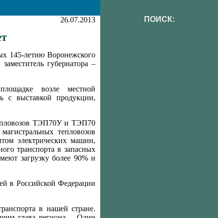
ПОИСК:
26.07.2013
ет
ных 145-летию Воронежского
заместитель губернатора –
площадке возле местной
сь с выставкой продукции,
тепловозов ТЭП70У и ТЭП70
магистральных тепловозов
нтом электрических машин,
ного транспорта в запасных
имеют загрузку более 90% и
ией в Российской Федерации
ранспорта в нашей стране.
ющим глава региона. - Один