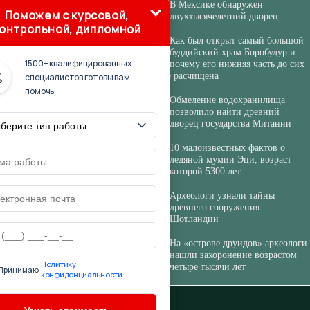
В Мексике обнаружен
Поможем с курсовой,
двухтысячелетний дворец
онтрольной, дипломной
Как был открыт самый большой
буддийский храм Боробудур и
1500+ квалифицированных
почему его нижняя часть до сих
пор не расчищена
специалистов готовы вам
помочь
Обмеление водохранилища
позволило найти древний
дворец государства Митанни
10 малоизвестных фактов о
ледяной мумии Эци, возраст
которой 5300 лет
Археологи узнали тайны
древнего сооружения
Шотландии
На «острове друидов» археологи
нашли захоронение возрастом
Политику
четыре тысячи лет
Принимаю
конфиденциальности