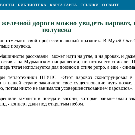
ВОСТИ
БИБЛИОТЕКА
КАРТА САЙТА
ССЫЛКИ
О САЙТЕ
железной дороги можно увидеть паровоз, 
полувека
рог отмечают свой профессиональный праздник. В Музей Октя
ольше полувека.
е. Машинисты рассказали - может идти на угле, и на дровах, и д
 составы на Мурманском направлении, но потом его списали. 
перь тягач используется для поездок в стиле ретро, а еще - снима
дры теплотехники ПГУПС: «Этот паровоз сконструировал в
ы в нашей стране закончили свое существование чуть позже,
ию, потом никто не занимался усовершенствованием паровозов».
зрешили заходить в поезда и вагоны, которые раньше были за
анд - концерт дали под открытым небом.