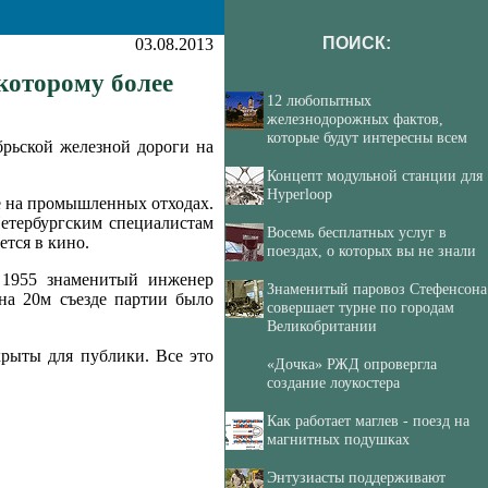
ПОИСК:
03.08.2013
которому более
12 любопытных
железнодорожных фактов,
которые будут интересны всем
брьской железной дороги на
Концепт модульной станции для
Hyperloop
аже на промышленных отходах.
Петербургским специалистам
Восемь бесплатных услуг в
ется в кино.
поездах, о которых вы не знали
 1955 знаменитый инженер
Знаменитый паровоз Стефенсона
 на 20м съезде партии было
совершает турне по городам
Великобритании
крыты для публики. Все это
«Дочка» РЖД опровергла
создание лоукостера
Как работает маглев - поезд на
магнитных подушках
Энтузиасты поддерживают