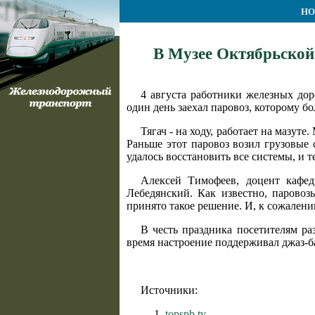
НО
В Музее Октябрьской 
4 августа работники железных до
один день заехал паровоз, которому б
Тягач - на ходу, работает на мазут
Раньше этот паровоз возил грузовые
удалось восстановить все системы, и те
Алексей Тимофеев, доцент кафе
Лебедянский. Как известно, паровоз
принято такое решение. И, к сожален
В честь праздника посетителям ра
время настроение поддерживал джаз-б
Источники:
topspb.tv