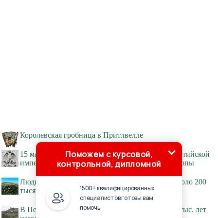
Королевская гробница в Притлвелле
Поможем с курсовой,
15 малоизвестных исторических фактов о Византийской
контрольной, дипломной
империи, ставшей колыбелью современной Европы
Люди начали спать на подстилке из растений около 200
1500+ квалифицированных
тысяч лет назад
специалистов готовы вам
помочь
В Перу обнаружены следы существовавшей 15 тыс. лет